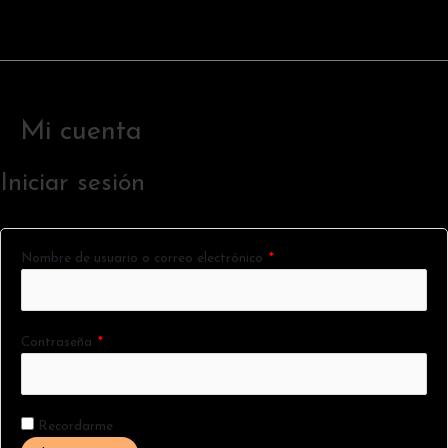
Ir
al
contenido
Mi cuenta
Iniciar sesión
Nombre de usuario o correo electrónico
*
Contraseña
*
Recordarme